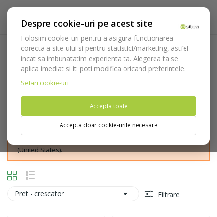
Despre cookie-uri pe acest site
Folosim cookie-uri pentru a asigura functionarea
corecta a site-ului si pentru statistici/marketing, astfel
Instrumente dev-lux
incat sa imbunatatim experienta ta. Alegerea ta se
aplica imediat si iti poti modifica oricand preferintele.
Acasa
Instrumentar
Chirurgie si implantologie
Instrumente dev-lux
Setari cookie-uri
Accepta toate
Accepta doar cookie-urile necesare
Nu puteti plasa comenzi din tara din care accesati website-ul
(United States).

Pret - crescator
Filtrare