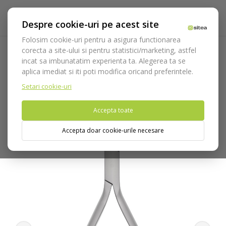
Despre cookie-uri pe acest site
Folosim cookie-uri pentru a asigura functionarea
corecta a site-ului si pentru statistici/marketing, astfel
incat sa imbunatatim experienta ta. Alegerea ta se
Acasa
Cleste Tweed - short cod 3000/51
aplica imediat si iti poti modifica oricand preferintele.
Setari cookie-uri
Nu puteti plasa comenzi din tara din care accesati website-ul
(United States).
Accepta toate
Accepta doar cookie-urile necesare