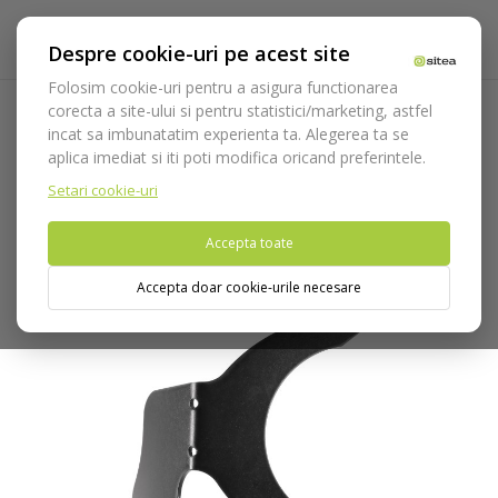
Despre cookie-uri pe acest site
Folosim cookie-uri pentru a asigura functionarea
corecta a site-ului si pentru statistici/marketing, astfel
incat sa imbunatatim experienta ta. Alegerea ta se
Acasa
Instrumentar
Instrumentar accesorii
Contrastors
aplica imediat si iti poti modifica oricand preferintele.
Contrastor cod 4918/8
Setari cookie-uri
Nu puteti plasa comenzi din tara din care accesati website-ul
Accepta toate
(United States).
Accepta doar cookie-urile necesare