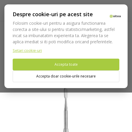
Despre cookie-uri pe acest site
Folosim cookie-uri pentru a asigura functionarea
corecta a site-ului si pentru statistici/marketing, astfel
incat sa imbunatatim experienta ta. Alegerea ta se
Acasa
Instrumentar
Chirurgie si implantologie
Dalta de
aplica imediat si iti poti modifica oricand preferintele.
os
Dalta Ochsenbein cod 641/2
Setari cookie-uri
Nu puteti plasa comenzi din tara din care accesati website-ul
Accepta toate
(United States).
Accepta doar cookie-urile necesare