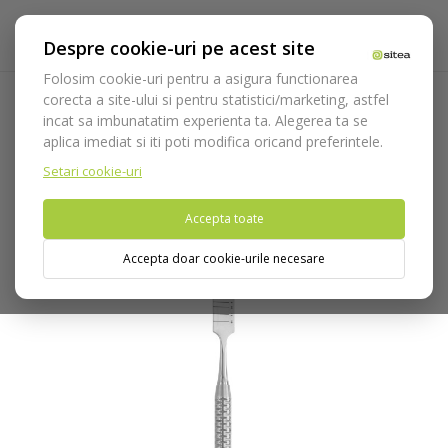
Despre cookie-uri pe acest site
Folosim cookie-uri pentru a asigura functionarea
corecta a site-ului si pentru statistici/marketing, astfel
incat sa imbunatatim experienta ta. Alegerea ta se
Acasa
Instrumentar
Chirurgie si implantologie
Dalta de
aplica imediat si iti poti modifica oricand preferintele.
os
Dalta gradata cod 1310/6D
Setari cookie-uri
Nu puteti plasa comenzi din tara din care accesati website-ul
Accepta toate
(United States).
Accepta doar cookie-urile necesare