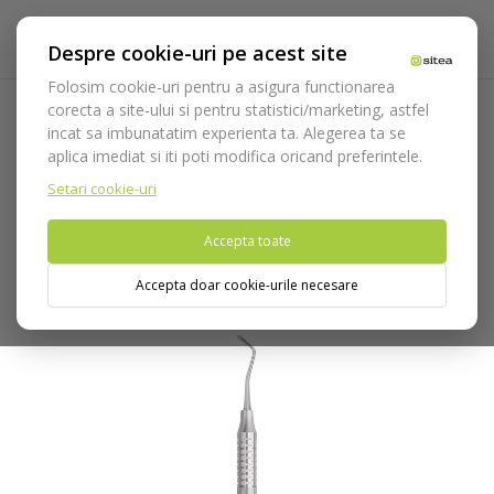
Despre cookie-uri pe acest site
Folosim cookie-uri pentru a asigura functionarea
corecta a site-ului si pentru statistici/marketing, astfel
incat sa imbunatatim experienta ta. Alegerea ta se
Acasa
Instrumentar
Diagnostic, parodontologie si
aplica imediat si iti poti modifica oricand preferintele.
restaurare
Restaurare
Excavatoare
Excavator cod
670/3.HL8
Setari cookie-uri
Accepta toate
Nu puteti plasa comenzi din tara din care accesati website-ul
(United States).
Accepta doar cookie-urile necesare