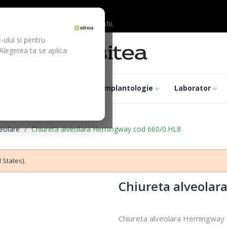
ilor inainte de efectuarea platii.
-ului si pentru
 Alegerea ta se aplica
trumentar
Optica
Implantologie
Laborator
eolare
Chiureta alveolara Hemingway cod 660/0.HL8
 States).
Chiureta alveola
Chiureta alveolara Hemingway 