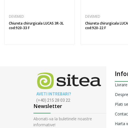
DEVEMED
DEVEMED
Chiureta chirurgicala LUCAS 3R-3L
Chiureta chirurgicala LUC
cod:920-33 F
cod:920-22 F
Info
Livrare
AVETI INTREBARI?
Despre
(+40) 215 28 03 22
Plati s
Newsletter
Contac
Abonati-va la buletinele noastre
Harta w
informative!