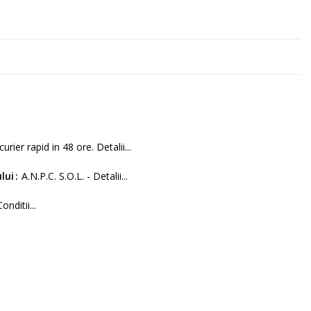
curier rapid in 48 ore. Detalii...
lui
A.N.P.C. S.O.L. - Detalii...
Conditii...