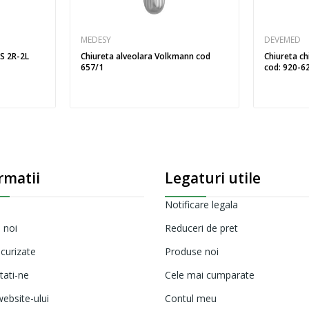
MEDESY
DEVEMED
AS 2R-2L
Chiureta alveolara Volkmann cod
Chiureta ch
657/1
cod: 920-62
rmatii
Legaturi utile
Notificare legala
 noi
Reduceri de pret
ecurizate
Produse noi
tati-ne
Cele mai cumparate
ebsite-ului
Contul meu