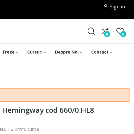
Sign in
0
0
Freze
Cursuri
Despre Noi
Contact
ra Hemingway cod 660/0.HL8
N.0 - 2,0mm, curba