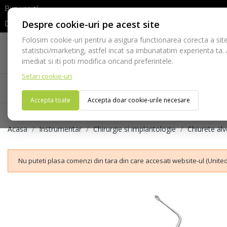
Bun venit!
Despre cookie-uri pe acest site
Dupa efectuarea comenzii va rugam sa asteptati confirmarea stocur
Folosim cookie-uri pentru a asigura functionarea corecta a site
Telefon:
statistici/marketing, astfel incat sa imbunatatim experienta ta.
021-528 03 23
imediat si iti poti modifica oricand preferintele.
Setari cookie-uri
Acasa
Consumabile
Echipamente
Ins
Accepta toate
Accepta doar cookie-urile necesare
Acasa
Instrumentar
Chirurgie si implantologie
Chiurete alv
Nu puteti plasa comenzi din tara din care accesati website-ul (United