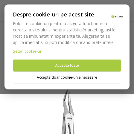
Despre cookie-uri pe acest site
Folosim cookie-uri pentru a asigura functionarea
corecta a site-ului si pentru statistici/marketing, astfel
incat sa imbunatatim experienta ta. Alegerea ta se
Acasa
Instrumentar
Chirurgie si implantologie
aplica imediat si iti poti modifica oricand preferintele.
Instrumentar extractie
Clesti
Radacini
Cleste extractie
cod 2500/51-A
Setari cookie-uri
Accepta toate
Nu puteti plasa comenzi din tara din care accesati website-ul
(United States).
Accepta doar cookie-urile necesare