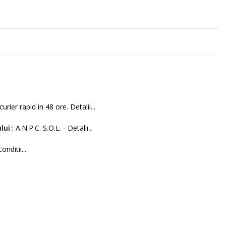
curier rapid in 48 ore. Detalii...
lui
A.N.P.C. S.O.L. - Detalii...
Conditii...