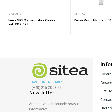
DEVEMED
MEDESY
Pensa MICRO atraumatica Cooley
Pensa Micro Adson cod 1
cod: 2302-67 F
Info
Livrare
AVETI INTREBARI?
Despre
(+40) 215 28 03 22
Plati s
Newsletter
Contac
Abonati-va la buletinele noastre
Harta w
informative!