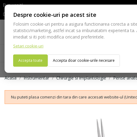
Bun venit!
Despre cookie-uri pe acest site
Dupa efectuarea comenzii va rugam sa asteptati confirmarea stocur
Folosim cookie-uri pentru a asigura functionarea corecta a site
Telefon:
statistici/marketing, astfel incat sa imbunatatim experienta ta.
021-528 03 23
imediat si iti poti modifica oricand preferintele.
Setari cookie-uri
Acasa
Consumabile
Echipamente
Ins
Accepta toate
Accepta doar cookie-urile necesare
Acasa
Instrumentar
Chirurgie si implantologie
Pense anato
Nu puteti plasa comenzi din tara din care accesati website-ul (United