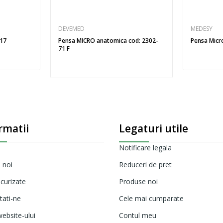
DEVEMED
MEDESY
017
Pensa MICRO anatomica cod: 2302-
Pensa Micr
71 F
rmatii
Legaturi utile
Notificare legala
 noi
Reduceri de pret
ecurizate
Produse noi
tati-ne
Cele mai cumparate
ebsite-ului
Contul meu