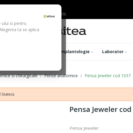
ilor inainte de efectuarea platii.
-ului si pentru
 Alegerea ta se aplica
trumentar
Optica
Implantologie
Laborator
mice si chirurgicale
Pense anatomice
Pensa Jeweler cod 1037
 States).
Pensa Jeweler cod
Pensa Jeweler