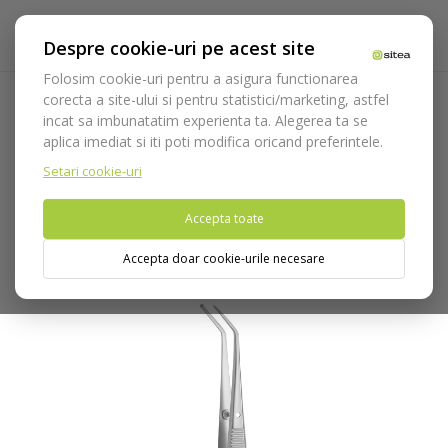
Despre cookie-uri pe acest site
Folosim cookie-uri pentru a asigura functionarea
corecta a site-ului si pentru statistici/marketing, astfel
incat sa imbunatatim experienta ta. Alegerea ta se
Acasa
Instrumentar
Diagnostic, parodontologie si
aplica imediat si iti poti modifica oricand preferintele.
restaurare
Parodontologie
Dalti parodontale/chirurgicale
Pensa Crane-Kalplan cod 1021/1
Setari cookie-uri
Accepta toate
Nu puteti plasa comenzi din tara din care accesati website-ul
(United States).
Accepta doar cookie-urile necesare