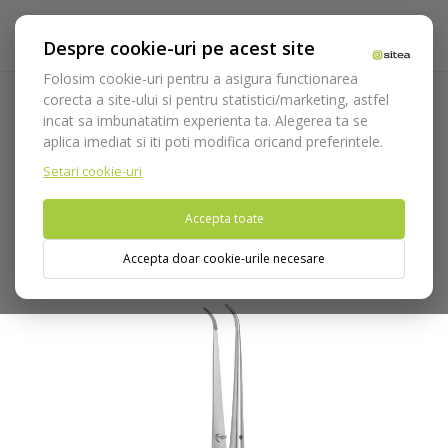
Despre cookie-uri pe acest site
Folosim cookie-uri pentru a asigura functionarea
corecta a site-ului si pentru statistici/marketing, astfel
incat sa imbunatatim experienta ta. Alegerea ta se
Acasa
Instrumentar
Chirurgie si implantologie
Pense
aplica imediat si iti poti modifica oricand preferintele.
anatomice si chirurgicale
Pense anatomice
Pensa Round
cod 1050
Setari cookie-uri
Accepta toate
Nu puteti plasa comenzi din tara din care accesati website-ul
(United States).
Accepta doar cookie-urile necesare