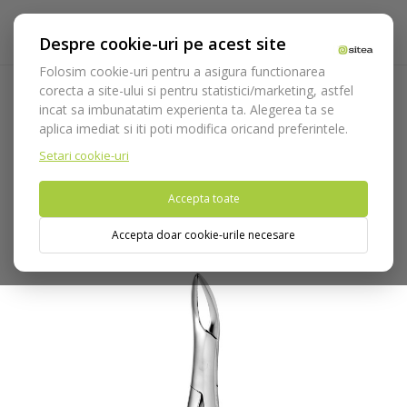
Despre cookie-uri pe acest site
Folosim cookie-uri pentru a asigura functionarea
corecta a site-ului si pentru statistici/marketing, astfel
incat sa imbunatatim experienta ta. Alegerea ta se
Acasa
Instrumentar
Chirurgie si implantologie
aplica imediat si iti poti modifica oricand preferintele.
Instrumentar extractie
Clesti
Radacini
Cleste extractie
cod 2500/221
Setari cookie-uri
Accepta toate
Nu puteti plasa comenzi din tara din care accesati website-ul
(United States).
Accepta doar cookie-urile necesare