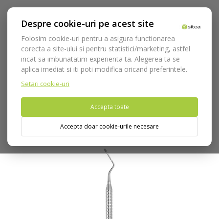
Despre cookie-uri pe acest site
Folosim cookie-uri pentru a asigura functionarea
corecta a site-ului si pentru statistici/marketing, astfel
incat sa imbunatatim experienta ta. Alegerea ta se
Acasa
Instrumentar
Diagnostic, parodontologie si
aplica imediat si iti poti modifica oricand preferintele.
restaurare
Parodontologie
Pile parodontale
Pila
parodontala Hirschfeld N.3 cod 649/3-7
Setari cookie-uri
Accepta toate
Nu puteti plasa comenzi din tara din care accesati website-ul
(United States).
Accepta doar cookie-urile necesare