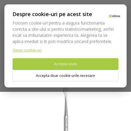
Despre cookie-uri pe acest site
Folosim cookie-uri pentru a asigura functionarea
corecta a site-ului si pentru statistici/marketing, astfel
incat sa imbunatatim experienta ta. Alegerea ta se
Acasa
Laborator
Instrumentar laborator
Instrumente
aplica imediat si iti poti modifica oricand preferintele.
modelat ceara
Instrument modelat Zahle cod 591
Setari cookie-uri
Nu puteti plasa comenzi din tara din care accesati website-ul
Accepta toate
(United States).
Accepta doar cookie-urile necesare