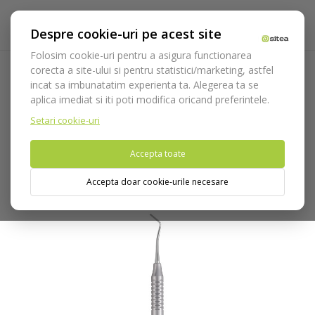
Despre cookie-uri pe acest site
Folosim cookie-uri pentru a asigura functionarea
corecta a site-ului si pentru statistici/marketing, astfel
incat sa imbunatatim experienta ta. Alegerea ta se
Acasa
Laborator
Instrumentar laborator
Instrumente
aplica imediat si iti poti modifica oricand preferintele.
modelat ceara
Instrument modelat ceara P.K.Thomas N.5
cod 583/5.AL
Setari cookie-uri
Accepta toate
Nu puteti plasa comenzi din tara din care accesati website-ul
(United States).
Accepta doar cookie-urile necesare