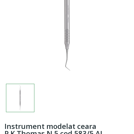
Instrument modelat ceara
P.K.Thomas N.5 cod 583/5.AL