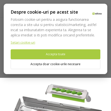
Despre cookie-uri pe acest site
Folosim cookie-uri pentru a asigura functionarea
corecta a site-ului si pentru statistici/marketing, astfel
incat sa imbunatatim experienta ta. Alegerea ta se
Acasa
Laborator
Instrumentar laborator
Instrumente
aplica imediat si iti poti modifica oricand preferintele.
modelat ceara
Set modelat ceara cod 583/KIT.AL
Setari cookie-uri
Nu puteti plasa comenzi din tara din care accesati website-ul
Accepta toate
(United States).
Accepta doar cookie-urile necesare
Pachet