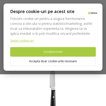
Despre cookie-uri pe acest site
Folosim cookie-uri pentru a asigura functionarea
corecta a site-ului si pentru statistici/marketing, astfel
incat sa imbunatatim experienta ta. Alegerea ta se
Acasa
Laborator
Instrumentar laborator
Cutit ceara
aplica imediat si iti poti modifica oricand preferintele.
Cutit ceara Fahnenstock cod 201
Setari cookie-uri
Nu puteti plasa comenzi din tara din care accesati website-ul
Accepta toate
(United States).
Accepta doar cookie-urile necesare