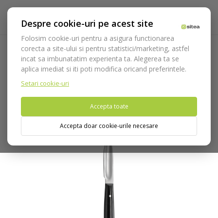
Despre cookie-uri pe acest site
Folosim cookie-uri pentru a asigura functionarea
corecta a site-ului si pentru statistici/marketing, astfel
incat sa imbunatatim experienta ta. Alegerea ta se
Acasa
Laborator
Instrumentar laborator
Cutit ceara
aplica imediat si iti poti modifica oricand preferintele.
Cutit ceara Lessmann cod 206
Setari cookie-uri
Nu puteti plasa comenzi din tara din care accesati website-ul
Accepta toate
(United States).
Accepta doar cookie-urile necesare