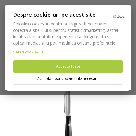
Despre cookie-uri pe acest site
Folosim cookie-uri pentru a asigura functionarea
corecta a site-ului si pentru statistici/marketing, astfel
incat sa imbunatatim experienta ta. Alegerea ta se
Acasa
Laborator
Instrumentar laborator
Cutit ceara
aplica imediat si iti poti modifica oricand preferintele.
Cutit ceara Lessmann cod 205
Setari cookie-uri
Nu puteti plasa comenzi din tara din care accesati website-ul
Accepta toate
(United States).
Accepta doar cookie-urile necesare