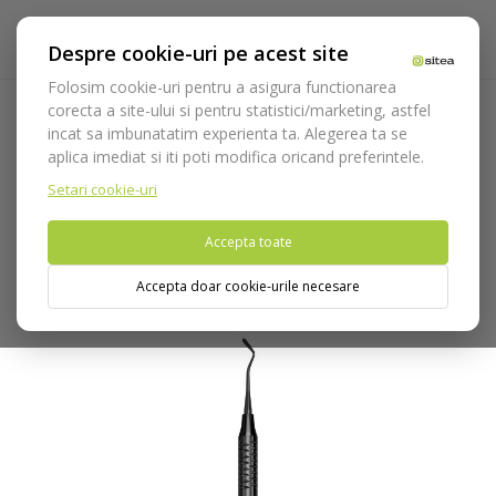
Despre cookie-uri pe acest site
Folosim cookie-uri pentru a asigura functionarea
corecta a site-ului si pentru statistici/marketing, astfel
incat sa imbunatatim experienta ta. Alegerea ta se
Acasa
Instrumentar
Diagnostic, parodontologie si
aplica imediat si iti poti modifica oricand preferintele.
restaurare
Gama Nerissimo
Spatula/Fuloar PF1A
Nerissimo cod 490/1NE.HL8
Setari cookie-uri
Accepta toate
Nu puteti plasa comenzi din tara din care accesati website-ul
(United States).
Accepta doar cookie-urile necesare