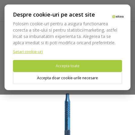
Despre cookie-uri pe acest site
Folosim cookie-uri pentru a asigura functionarea
corecta a site-ului si pentru statistici/marketing, astfel
incat sa imbunatatim experienta ta. Alegerea ta se
Acasa
Instrumentar
Chirurgie si implantologie
Manere
aplica imediat si iti poti modifica oricand preferintele.
bisturiu
Maner bisturiu microchirurgie cod 3638/Ti
Setari cookie-uri
Nu puteti plasa comenzi din tara din care accesati website-ul
Accepta toate
(United States).
Accepta doar cookie-urile necesare