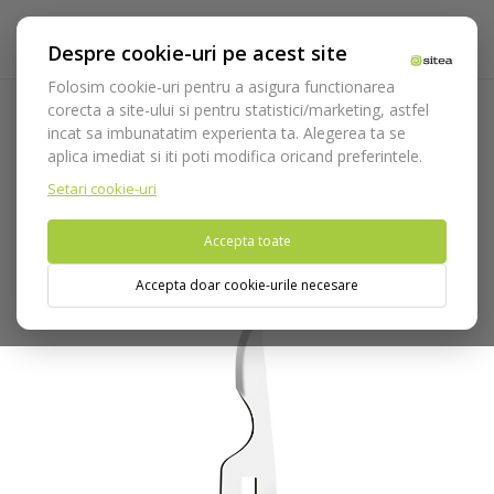
Despre cookie-uri pe acest site
Folosim cookie-uri pentru a asigura functionarea
corecta a site-ului si pentru statistici/marketing, astfel
incat sa imbunatatim experienta ta. Alegerea ta se
Acasa
Instrumentar
Chirurgie si implantologie
Lame
aplica imediat si iti poti modifica oricand preferintele.
Bisturiu
Lama bisturiu cod 3635/15C
Setari cookie-uri
Nu puteti plasa comenzi din tara din care accesati website-ul
Accepta toate
(United States).
Accepta doar cookie-urile necesare