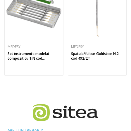
MEDESY
MEDESY
Set instrumente modelat
Spatula/fuloar Goldstein N.2
compozit cu TiN cod...
cod 492/2T
AVETI INTREBARI?