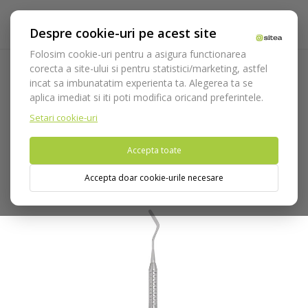
Despre cookie-uri pe acest site
Folosim cookie-uri pentru a asigura functionarea
corecta a site-ului si pentru statistici/marketing, astfel
incat sa imbunatatim experienta ta. Alegerea ta se
Acasa
Instrumentar
Diagnostic, parodontologie si
aplica imediat si iti poti modifica oricand preferintele.
restaurare
Restaurare
Instrumente modelare/compozit
Spatula dubla SS6 cod 507/6
Setari cookie-uri
Accepta toate
Nu puteti plasa comenzi din tara din care accesati website-ul
(United States).
Accepta doar cookie-urile necesare