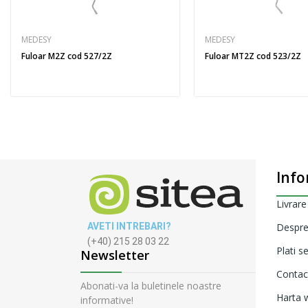
MEDESY
MEDESY
Fuloar M2Z cod 527/2Z
Fuloar MT2Z cod 523/2Z
Info
Livrare
AVETI INTREBARI?
Despre
(+40) 215 28 03 22
Plati s
Newsletter
Contac
Abonati-va la buletinele noastre
Harta w
informative!