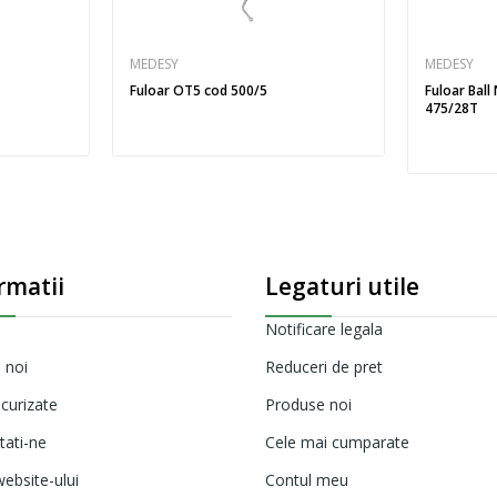
MEDESY
MEDESY
Fuloar OT5 cod 500/5
Fuloar Ball
475/28T
rmatii
Legaturi utile
Notificare legala
 noi
Reduceri de pret
ecurizate
Produse noi
tati-ne
Cele mai cumparate
ebsite-ului
Contul meu