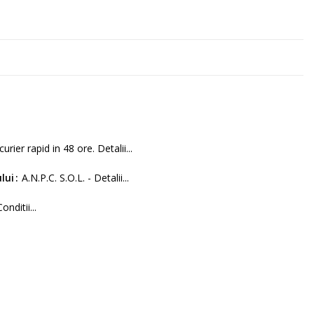
curier rapid in 48 ore. Detalii...
lui
A.N.P.C. S.O.L. - Detalii...
Conditii...