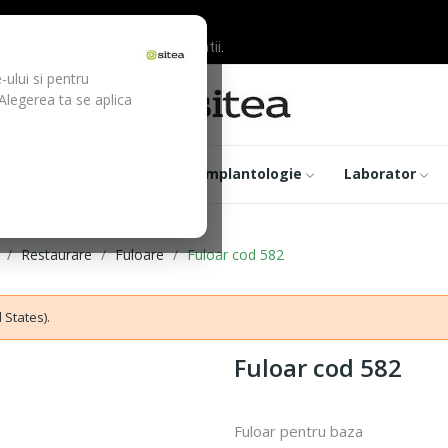
ilor inainte de efectuarea platii.
-ului si pentru
 Alegerea ta se aplica
trumentar
Optica
Implantologie
Laborator
Restaurare
Fuloare
Fuloar cod 582
 States).
Fuloar cod 582
Fuloar pentru baza