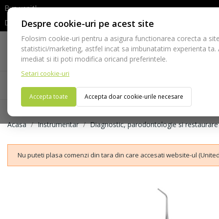
Bun venit!
Despre cookie-uri pe acest site
Dupa efectuarea comenzii va rugam sa asteptati confirmarea stocur
Folosim cookie-uri pentru a asigura functionarea corecta a site
Telefon:
statistici/marketing, astfel incat sa imbunatatim experienta ta.
021-528 03 23
imediat si iti poti modifica oricand preferintele.
Setari cookie-uri
Acasa
Consumabile
Echipamente
Ins
Accepta toate
Accepta doar cookie-urile necesare
Acasa
Instrumentar
Diagnostic, parodontologie si restaurare
Nu puteti plasa comenzi din tara din care accesati website-ul (United