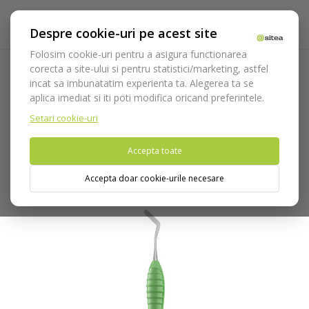
Despre cookie-uri pe acest site
Folosim cookie-uri pentru a asigura functionarea
corecta a site-ului si pentru statistici/marketing, astfel
incat sa imbunatatim experienta ta. Alegerea ta se
Acasa
Instrumentar
Diagnostic, parodontologie si
aplica imediat si iti poti modifica oricand preferintele.
restaurare
Gama Levante
Spatula dubla Heidemann N.3
LEVANTE cod 579/3.SL
Setari cookie-uri
Accepta toate
Nu puteti plasa comenzi din tara din care accesati website-ul
(United States).
Accepta doar cookie-urile necesare