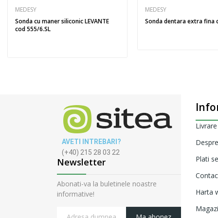
MEDESY
MEDESY
Sonda cu maner siliconic LEVANTE
Sonda dentara extra fina 
cod 555/6.SL
Info
Livrare
AVETI INTREBARI?
Despre
(+40) 215 28 03 22
Plati s
Newsletter
Contac
Abonati-va la buletinele noastre
Harta w
informative!
Magaz
Ma abonez