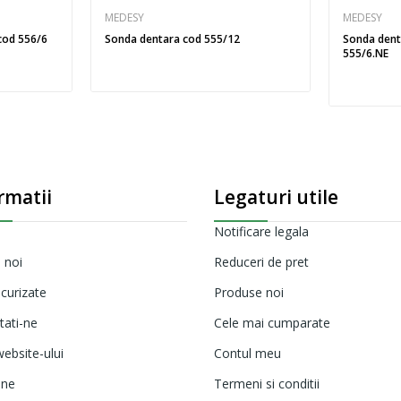
MEDESY
MEDESY
cod 556/6
Sonda dentara cod 555/12
Sonda dent
555/6.NE
rmatii
Legaturi utile
Notificare legala
 noi
Reduceri de pret
ecurizate
Produse noi
tati-ne
Cele mai cumparate
ebsite-ului
Contul meu
ine
Termeni si conditii