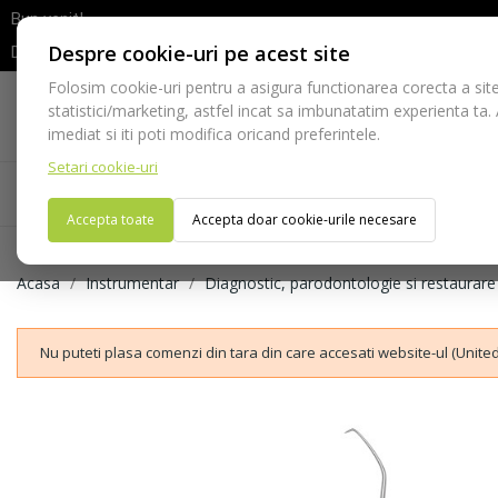
Bun venit!
Despre cookie-uri pe acest site
Dupa efectuarea comenzii va rugam sa asteptati confirmarea stocur
Folosim cookie-uri pentru a asigura functionarea corecta a site
Telefon:
statistici/marketing, astfel incat sa imbunatatim experienta ta.
021-528 03 23
imediat si iti poti modifica oricand preferintele.
Setari cookie-uri
Acasa
Consumabile
Echipamente
Ins
Accepta toate
Accepta doar cookie-urile necesare
Acasa
Instrumentar
Diagnostic, parodontologie si restaurare
Nu puteti plasa comenzi din tara din care accesati website-ul (United