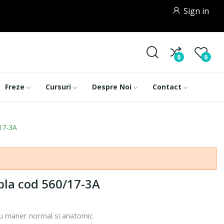
Sign in
0
0
Freze
Cursuri
Despre Noi
Contact
17-3A
la cod 560/17-3A
u maner normal si anatomic