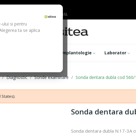
ilor inainte de efectuarea platii.
-ului si pentru
 Alegerea ta se aplica
trumentar
Optica
Implantologie
Laborator
Diagnostic
Sonde examinare
Sonda dentara dubla cod 560/
 States).
Sonda dentara dub
Sonda dentara dubla N.17-3A c