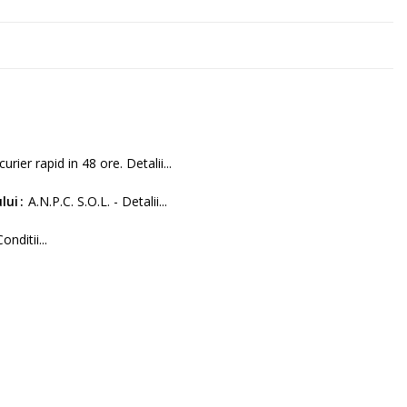
curier rapid in 48 ore. Detalii...
lui
A.N.P.C. S.O.L. - Detalii...
Conditii...