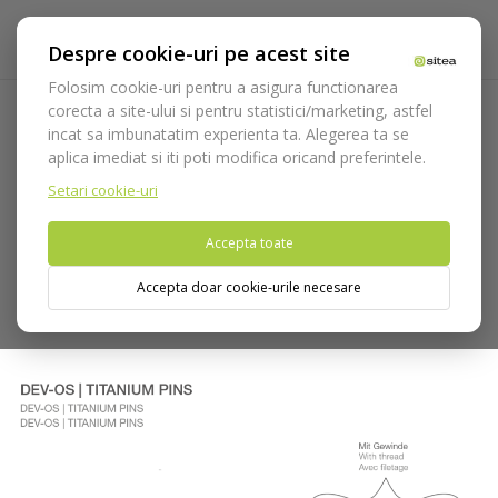
Despre cookie-uri pe acest site
Folosim cookie-uri pentru a asigura functionarea
corecta a site-ului si pentru statistici/marketing, astfel
incat sa imbunatatim experienta ta. Alegerea ta se
Acasa
Implantologie
Osteosinteza si fire de sutura
aplica imediat si iti poti modifica oricand preferintele.
Osteosinteza DeveMed
Pini
cod 4901-15 Pini din Ti cu cap
hex. si filet 5.0mm
Setari cookie-uri
Accepta toate
Nu puteti plasa comenzi din tara din care accesati website-ul
(United States).
Accepta doar cookie-urile necesare