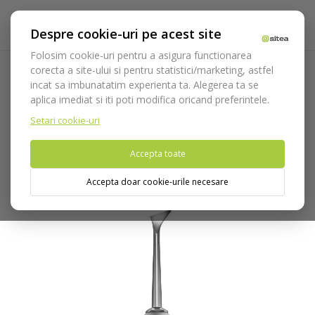
Despre cookie-uri pe acest site
Folosim cookie-uri pentru a asigura functionarea
corecta a site-ului si pentru statistici/marketing, astfel
incat sa imbunatatim experienta ta. Alegerea ta se
Acasa
Instrumentar
Chirurgie si implantologie
aplica imediat si iti poti modifica oricand preferintele.
Instrumentar extractie
Elevatoare / Luxatoare
Elevator
Cryer cod 720/27.SL
Setari cookie-uri
Accepta toate
Nu puteti plasa comenzi din tara din care accesati website-ul
(United States).
Accepta doar cookie-urile necesare