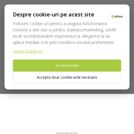
Despre cookie-uri pe acest site
Folosim cookie-uri pentru a asigura functionarea
corecta a site-ului si pentru statistici/marketing, astfel
incat sa imbunatatim experienta ta. Alegerea ta se
Acasa
Optica
Lupe
Accesorii lupe
Filtru UV 525 nm
aplica imediat si iti poti modifica oricand preferintele.
pentru EOS
Setari cookie-uri
Nu puteti plasa comenzi din tara din care accesati website-ul
Accepta toate
(United States).
Accepta doar cookie-urile necesare