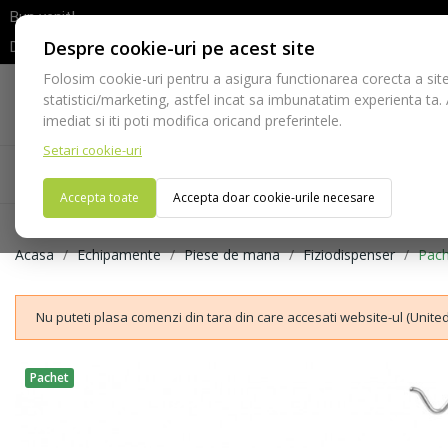
Bun venit!
Despre cookie-uri pe acest site
Dupa efectuarea comenzii va rugam sa asteptati confirmarea stocur
Folosim cookie-uri pentru a asigura functionarea corecta a site
Telefon:
statistici/marketing, astfel incat sa imbunatatim experienta ta.
021-528 03 23
imediat si iti poti modifica oricand preferintele.
Setari cookie-uri
Acasa
Consumabile
Echipamente
Ins
Accepta toate
Accepta doar cookie-urile necesare
Acasa
Echipamente
Piese de mana
Fiziodispenser
Pach
Nu puteti plasa comenzi din tara din care accesati website-ul (United
Pachet