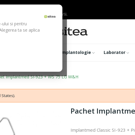
ilor inainte de efectuarea platii.
-ului si pentru
 Alegerea ta se aplica
trumentar
Optica
Implantologie
Laborator
et Implantmed SI-923 + WS 75 LG W&H
 States).
Pachet Implantme
Implantmed Classic SI-923 + P