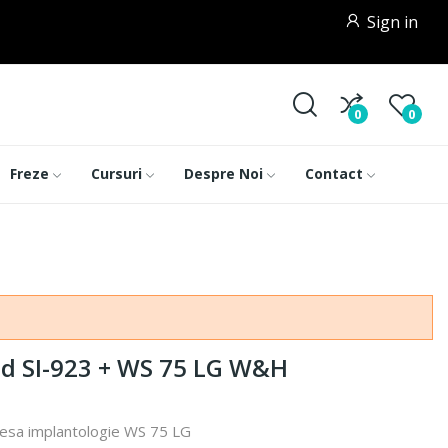
Sign in
0
0
Freze
Cursuri
Despre Noi
Contact
d SI-923 + WS 75 LG W&H
iesa implantologie WS 75 LG