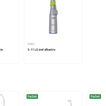
W&H
ie
S-11 LG inel albastru
Pachet
Pachet