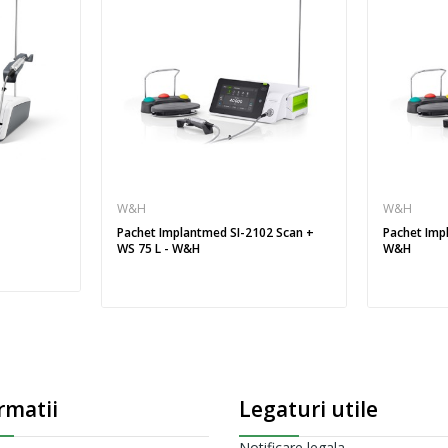
W&H
W&H
Pachet Implantmed SI-2102 Scan +
Pachet Impla
WS 75 L - W&H
W&H
rmatii
Legaturi utile
Notificare legala