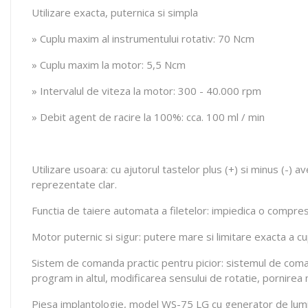
Utilizare exacta, puternica si simpla
» Cuplu maxim al instrumentului rotativ: 70 Ncm
» Cuplu maxim la motor: 5,5 Ncm
» Intervalul de viteza la motor: 300 - 40.000 rpm
» Debit agent de racire la 100%: cca. 100 ml / min
Utilizare usoara: cu ajutorul tastelor plus (+) si minus (-) 
reprezentate clar.
Functia de taiere automata a filetelor: impiedica o compresi
Motor puternic si sigur: putere mare si limitare exacta a cu
Sistem de comanda practic pentru picior: sistemul de comanda
program in altul, modificarea sensului de rotatie, pornirea mo
Piesa implantologie, model WS-75 LG cu generator de lu