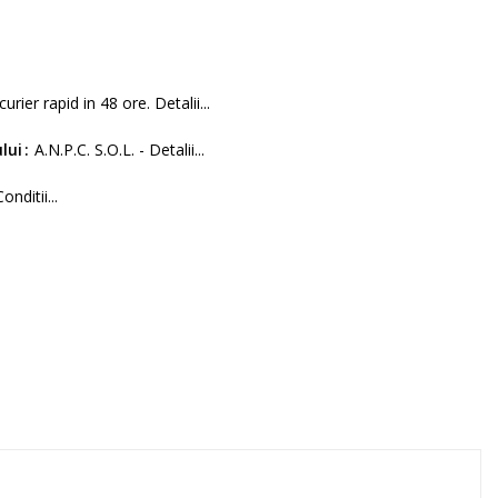
curier rapid in 48 ore. Detalii...
lui
A.N.P.C. S.O.L. - Detalii...
Conditii...