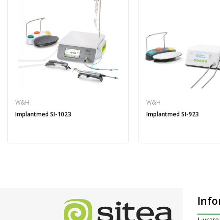
W&H
W&H
Implantmed SI-1023
Implantmed SI-923
Info
Livrare