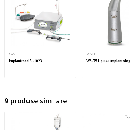
W&H
W&H
Implantmed SI-1023
WS-75 L piesa implantolog
9 produse similare: