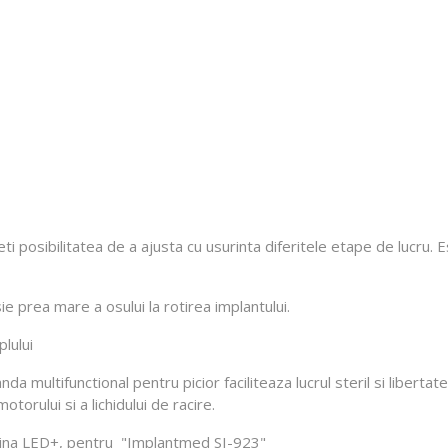
aveti posibilitatea de a ajusta cu usurinta diferitele etape de lucru
e prea mare a osului la rotirea implantului.
plului
 multifunctional pentru picior faciliteaza lucrul steril si liberta
torului si a lichidului de racire.
mina LED+, pentru "Implantmed SI-923"