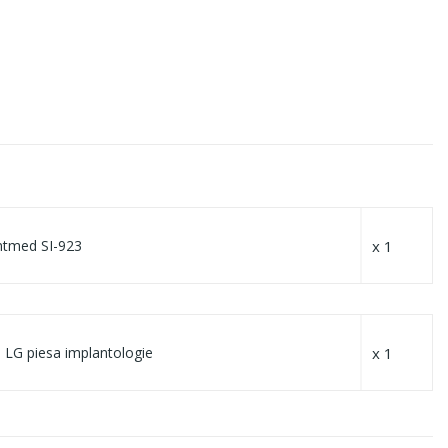
x 1
ntmed SI-923
x 1
 LG piesa implantologie