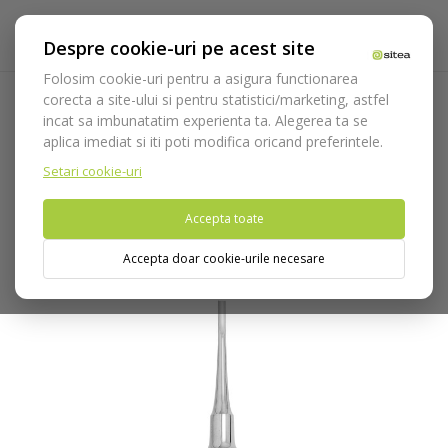
Despre cookie-uri pe acest site
Folosim cookie-uri pentru a asigura functionarea
corecta a site-ului si pentru statistici/marketing, astfel
incat sa imbunatatim experienta ta. Alegerea ta se
Acasa
Instrumentar
Chirurgie si implantologie
aplica imediat si iti poti modifica oricand preferintele.
Instrumentar extractie
Elevatoare / Luxatoare
Elevator
Coupland cod 798/1
Setari cookie-uri
Accepta toate
Nu puteti plasa comenzi din tara din care accesati website-ul
(United States).
Accepta doar cookie-urile necesare