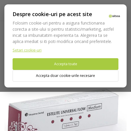
Despre cookie-uri pe acest site
Folosim cookie-uri pentru a asigura functionarea
corecta a site-ului si pentru statistici/marketing, astfel
incat sa imbunatatim experienta ta. Alegerea ta se
Acasa
Consumabile
Restaurare coronara
Compozite
aplica imediat si iti poti modifica oricand preferintele.
Fotopolimerizabile
Estelite Universal Flow Medium A1 - 1.7g
Setari cookie-uri
Nu puteti plasa comenzi din tara din care accesati website-ul
Accepta toate
(United States).
Accepta doar cookie-urile necesare