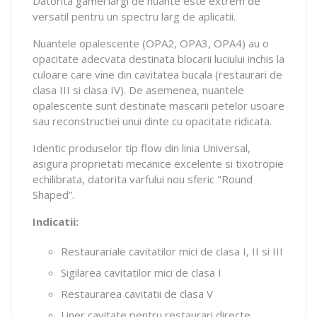
Datorita gamei largi de nuante este extrem de
versatil pentru un spectru larg de aplicatii.
Nuantele opalescente (OPA2, OPA3, OPA4) au o
opacitate adecvata destinata blocarii luciului inchis la
culoare care vine din cavitatea bucala (restaurari de
clasa III si clasa IV). De asemenea, nuantele
opalescente sunt destinate mascarii petelor usoare
sau reconstructiei unui dinte cu opacitate ridicata.
Identic produselor tip flow din linia Universal,
asigura proprietati mecanice excelente si tixotropie
echilibrata, datorita varfului nou sferic "Round
Shaped”.
Indicatii:
Restaurariale cavitatilor mici de clasa I, II si III
Sigilarea cavitatilor mici de clasa I
Restaurarea cavitatii de clasa V
Liner cavitate pentru restaurari directe