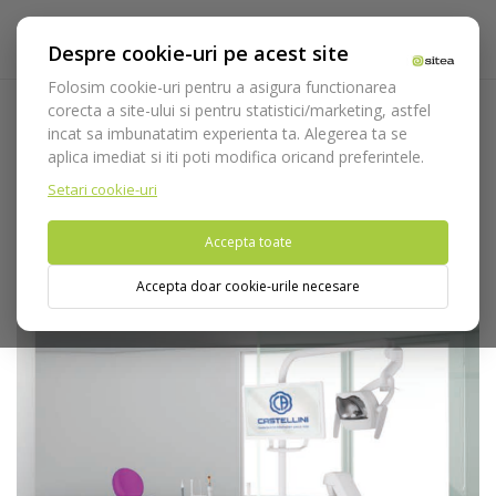
Despre cookie-uri pe acest site
Folosim cookie-uri pentru a asigura functionarea
corecta a site-ului si pentru statistici/marketing, astfel
incat sa imbunatatim experienta ta. Alegerea ta se
Acasa
Echipamente
Aparatura
Unituri dentare
Unit
aplica imediat si iti poti modifica oricand preferintele.
CASTELLINI Puma ELI Ambidextru
Setari cookie-uri
Nu puteti plasa comenzi din tara din care accesati website-ul
Accepta toate
(United States).
Accepta doar cookie-urile necesare