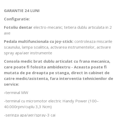
GARANTIE 24 LUNI
Configuratie:
Fotoliu dentar
electro-mecanic; tetiera dublu articulata in 2
axe
Pedala multifuncionala cu joy-stick:
controleaza miscarile
scaunului, lampa scialitica, activarea instrumentelor, activare
spray apa/aer instrumente
Consola medic brat dublu articulat cu frana mecanica,
care poate fi folosita ambidextru - Aceasta poate fi
mutata de pe dreapta pe stanga, direct in cabinet de
catre medic/asistenta, fara interventia tehnicienilor de
service:
-
terminal MW
-terminal cu micromotor electric Handy Power (100–
40.000rpm/cuplu 3,3 Ncm)
-seringa apa/aer/spray-3 cai