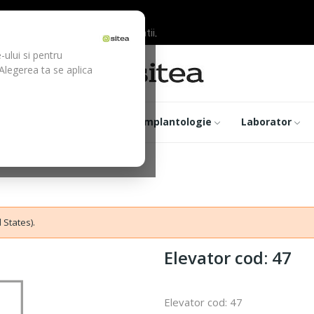
ilor inainte de efectuarea platii.
-ului si pentru
 Alegerea ta se aplica
trumentar
Optica
Implantologie
Laborator
 States).
Elevator cod: 47
Elevator cod: 47