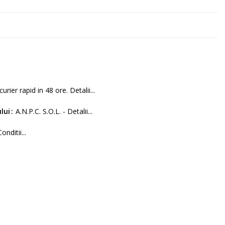
curier rapid in 48 ore. Detalii...
lui
A.N.P.C. S.O.L. - Detalii...
Conditii...