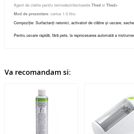
Agent de clatire pentru termodezinfectoarele
Thed
si
Thed+
Mod de prezentare
: cartus 1.0 litru
Compoziție: Surfactanți neionici, activatori de clătire și uscare, seche
Pentru uscare rapidă, fără pete, la reprocesarea automată a instrumen
Va recomandam si: