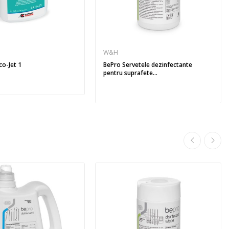
W&H
co-Jet 1
BePro Servetele dezinfectante
pentru suprafete...