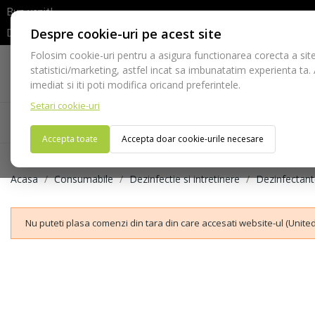
Bun venit!
Despre cookie-uri pe acest site
Dupa efectuarea comenzii va rugam sa asteptati confirmarea stocur
Folosim cookie-uri pentru a asigura functionarea corecta a site
Telefon:
statistici/marketing, astfel incat sa imbunatatim experienta ta.
021-528 03 23
imediat si iti poti modifica oricand preferintele.
Setari cookie-uri
Acasa
Consumabile
Echipamente
Ins
Accepta toate
Accepta doar cookie-urile necesare
Acasa
Consumabile
Dezinfectie si intretinere
Dezinfectan
Nu puteti plasa comenzi din tara din care accesati website-ul (United