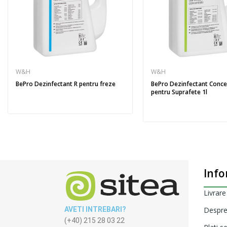
W&H
W&H
BePro Dezinfectant R pentru freze
BePro Dezinfectant Conce
pentru Suprafete 1l
Info
Livrare
AVETI INTREBARI?
Despre
(+40) 215 28 03 22