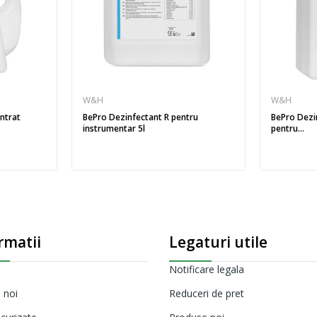
W&H
W&H
ntrat
BePro Dezinfectant R pentru
BePro Dezi
instrumentar 5l
pentru...
rmatii
Legaturi utile
Notificare legala
 noi
Reduceri de pret