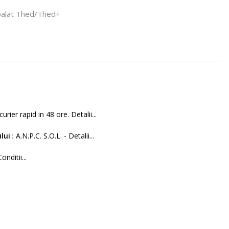
palat Thed/Thed+
curier rapid in 48 ore. Detalii...
lui
A.N.P.C. S.O.L. - Detalii...
Conditii...