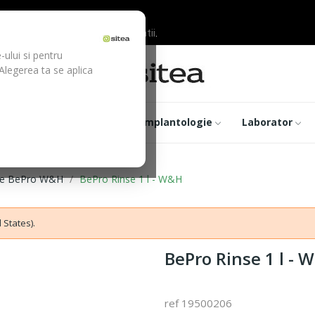
ilor inainte de efectuarea platii.
-ului si pentru
 Alegerea ta se aplica
trumentar
Optica
Implantologie
Laborator
te BePro W&H
BePro Rinse 1 l - W&H
 States).
BePro Rinse 1 l - 
ref 19500206