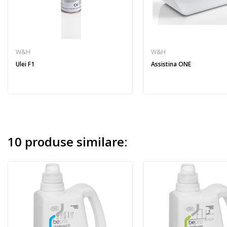
W&H
W&H
Ulei F1
Assistina ONE
10 produse similare: