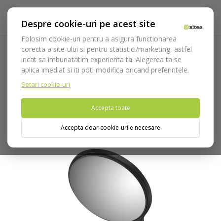
Despre cookie-uri pe acest site
Folosim cookie-uri pentru a asigura functionarea
corecta a site-ului si pentru statistici/marketing, astfel
incat sa imbunatatim experienta ta. Alegerea ta se
Acasa
Instrumentar
Diagnostic, parodontologie si
aplica imediat si iti poti modifica oricand preferintele.
restaurare
Gama Nerissimo
Oglinda dubla cu RH N.5 cod
4912/5RO.NE
Setari cookie-uri
Accepta toate
Nu puteti plasa comenzi din tara din care accesati website-ul
(United States).
Accepta doar cookie-urile necesare