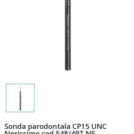
Sonda parodontala CP15 UNC
Nerissimo cod 548/4PT.NE