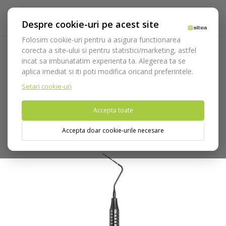
Despre cookie-uri pe acest site
Folosim cookie-uri pentru a asigura functionarea
corecta a site-ului si pentru statistici/marketing, astfel
incat sa imbunatatim experienta ta. Alegerea ta se
Acasa
Instrumentar
Diagnostic, parodontologie si
aplica imediat si iti poti modifica oricand preferintele.
restaurare
Gama Nerissimo
Sonda parodontala CP15 UNC
Nerissimo cod 548/4PT.NE
Setari cookie-uri
Accepta toate
Nu puteti plasa comenzi din tara din care accesati website-ul
(United States).
Accepta doar cookie-urile necesare