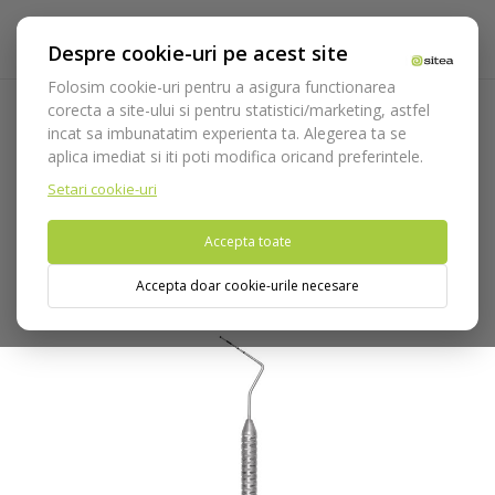
Despre cookie-uri pe acest site
Folosim cookie-uri pentru a asigura functionarea
corecta a site-ului si pentru statistici/marketing, astfel
incat sa imbunatatim experienta ta. Alegerea ta se
Acasa
Instrumentar
Diagnostic, parodontologie si
aplica imediat si iti poti modifica oricand preferintele.
restaurare
Parodontologie
Sonde parodontale
Sonda
parodontala Who/CP12 cod 563/2
Setari cookie-uri
Accepta toate
Nu puteti plasa comenzi din tara din care accesati website-ul
(United States).
Accepta doar cookie-urile necesare