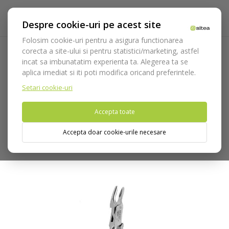
Despre cookie-uri pe acest site
Folosim cookie-uri pentru a asigura functionarea
corecta a site-ului si pentru statistici/marketing, astfel
incat sa imbunatatim experienta ta. Alegerea ta se
Acasa
Instrumentar
Chirurgie si implantologie
aplica imediat si iti poti modifica oricand preferintele.
Ciupitoare de os
Ciupitor de os Luer cod 3805
Setari cookie-uri
Nu puteti plasa comenzi din tara din care accesati website-ul
Accepta toate
(United States).
Accepta doar cookie-urile necesare