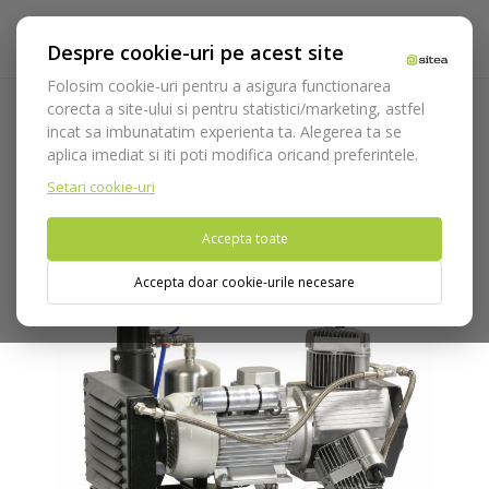
Despre cookie-uri pe acest site
Folosim cookie-uri pentru a asigura functionarea
corecta a site-ului si pentru statistici/marketing, astfel
incat sa imbunatatim experienta ta. Alegerea ta se
Acasa
Echipamente
Aparatura
Compresoare
AC 310
aplica imediat si iti poti modifica oricand preferintele.
pentru CAD-CAM
Setari cookie-uri
Nu puteti plasa comenzi din tara din care accesati website-ul
Accepta toate
(United States).
Accepta doar cookie-urile necesare