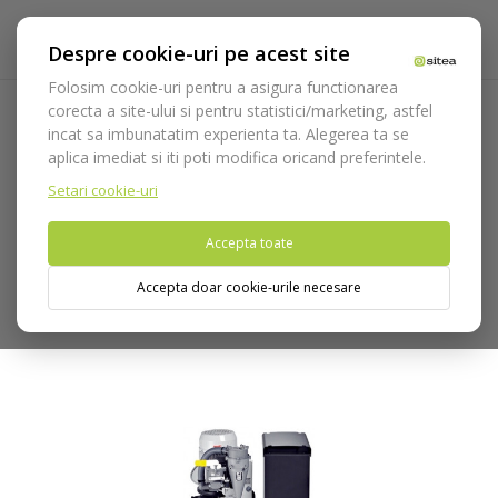
Despre cookie-uri pe acest site
Folosim cookie-uri pentru a asigura functionarea
corecta a site-ului si pentru statistici/marketing, astfel
incat sa imbunatatim experienta ta. Alegerea ta se
Acasa
Echipamente
Aparatura
Aspiratie chirurgicala
aplica imediat si iti poti modifica oricand preferintele.
TURBO SMART A
Setari cookie-uri
Nu puteti plasa comenzi din tara din care accesati website-ul
Accepta toate
(United States).
Accepta doar cookie-urile necesare