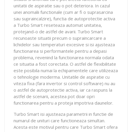
unitatii de aspiratie sau o pot deteriora. In cazul
unei anomalii functionale (cum ar fi o suprasarcina
sau supraincalzire), functia de autoprotectie activa
a Turbo Smart reseteaza automat unitatea,
protejand-o de astfel de avarii. Turbo Smart
recunoaste situatii precum o supraincarcare a
lichidelor sau temperaturi excesive si isi ajusteaza
functionarea si performantele pentru a depasi
problema, revenind la functionarea normala odata
ce situatia a fost corectata. O astfel de flexibilitate
este posibila numai la echipamentele care utilizeaza
o tehnologie moderma. Unitatile de aspiratie cu
viteza fixa (fara invertor si control software) nu au
o astfel de autoprotectie activa, iar ca raspuns la
astfel de scenarii, acestea pot doar opri
functionarea pentru a proteja impotriva daunelor.
Turbo Smart isi ajusteaza parametrii in functie de
numarul de unituri care functioneaza simultan.
Acesta este motivul pentru care Turbo Smart ofera