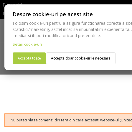
Bun venit!
Despre cookie-uri pe acest site
Dupa efectuarea comenzii va rugam sa asteptati confirmarea stocur
Folosim cookie-uri pentru a asigura functionarea corecta a site
Telefon:
statistici/marketing, astfel incat sa imbunatatim experienta ta.
021-528 03 23
imediat si iti poti modifica oricand preferintele.
Setari cookie-uri
Acasa
Consumabile
Echipamente
Ins
Accepta toate
Accepta doar cookie-urile necesare
Nu puteti plasa comenzi din tara din care accesati website-ul (United