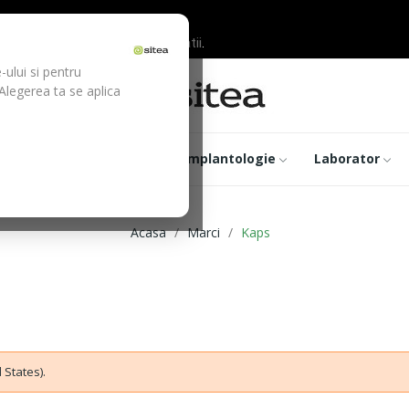
ilor inainte de efectuarea platii.
-ului si pentru
 Alegerea ta se aplica
trumentar
Optica
Implantologie
Laborator
Acasa
Marci
Kaps
 States).