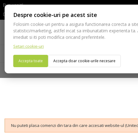
Bun venit!
Despre cookie-uri pe acest site
Dupa efectuarea comenzii va rugam sa asteptati confirmarea stocur
Folosim cookie-uri pentru a asigura functionarea corecta a site
Telefon:
statistici/marketing, astfel incat sa imbunatatim experienta ta.
021-528 03 23
imediat si iti poti modifica oricand preferintele.
Setari cookie-uri
Acasa
Consumabile
Echipamente
Ins
Accepta toate
Accepta doar cookie-urile necesare
Nu puteti plasa comenzi din tara din care accesati website-ul (United