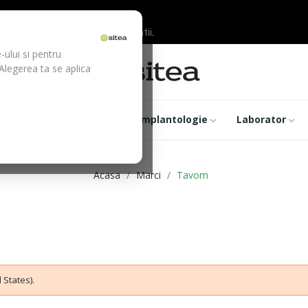
ilor inainte de efectuarea platii.
-ului si pentru
 Alegerea ta se aplica
trumentar
Optica
Implantologie
Laborator
Acasa
Marci
Tavom
 States).