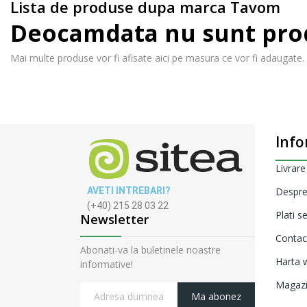
Lista de produse dupa marca Tavom
Deocamdata nu sunt prod
Mai multe produse vor fi afisate aici pe masura ce vor fi adaugate.
Info
Livrare
AVETI INTREBARI?
Despre
(+40) 215 28 03 22
Plati s
Newsletter
Contac
Abonati-va la buletinele noastre
Harta w
informative!
Magaz
Ma abonez