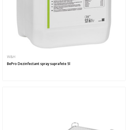
W&H
BePro Dezinfectant spray suprafete 5l