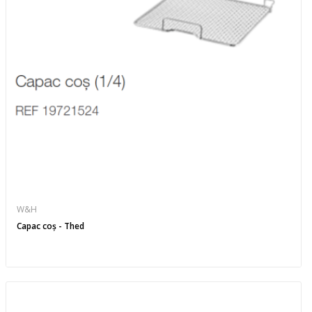
W&H
Capac coș - Thed