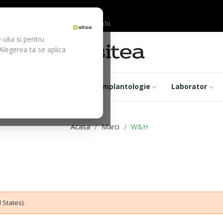
ilor inainte de efectuarea platii.
-ului si pentru
 Alegerea ta se aplica
trumentar
Optica
Implantologie
Laborator
Acasa
Marci
W&H
 States).