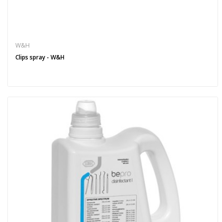
W&H
Clips spray - W&H