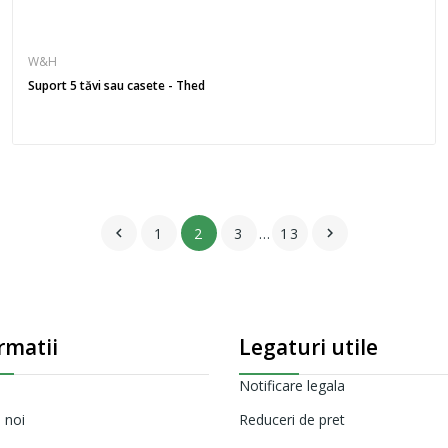
W&H
Suport 5 tăvi sau casete - Thed
1
2
3
…
13


rmatii
Legaturi utile
Notificare legala
 noi
Reduceri de pret