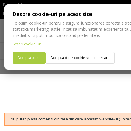
Bun venit!
Despre cookie-uri pe acest site
Dupa efectuarea comenzii va rugam sa asteptati confirmarea stocur
Folosim cookie-uri pentru a asigura functionarea corecta a site
Telefon:
statistici/marketing, astfel incat sa imbunatatim experienta ta.
021-528 03 23
imediat si iti poti modifica oricand preferintele.
Setari cookie-uri
Acasa
Consumabile
Echipamente
Ins
Accepta toate
Accepta doar cookie-urile necesare
Nu puteti plasa comenzi din tara din care accesati website-ul (United