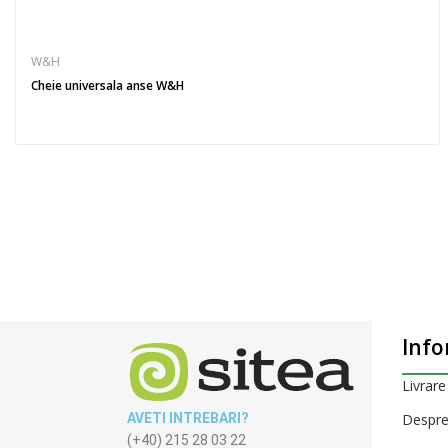
W&H
Cheie universala anse W&H
Info
Livrare
AVETI INTREBARI?
Despre
(+40) 215 28 03 22