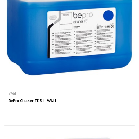
W&H
BePro Cleaner TE 5 l - W&H