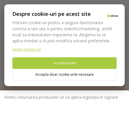
Despre cookie-uri pe acest site
Folosim cookie-uri pentru a asigura functionarea
corecta a site-ului si pentru statistici/marketing, astfel
Politica de returnare
incat sa imbunatatim experienta ta. Alegerea ta se
aplica imediat si iti poti modifica oricand preferintele.
Acasa
Politica de returnare
Setari cookie-uri
Accepta toate
Accepta doar cookie-urile necesare
Nu puteti plasa comenzi din tara din care accesati website-ul
(United States).
Pentru returnarea produselor se va aplica legislația în vigoare.