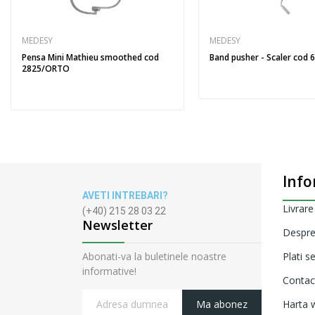
MEDESY
MEDESY
Pensa Mini Mathieu smoothed cod
Band pusher - Scaler cod 
2825/ORTO
Info
AVETI INTREBARI?
Livrare
(+40) 215 28 03 22
Newsletter
Despre
Abonati-va la buletinele noastre
Plati s
informative!
Contac
Ma abonez
Harta w