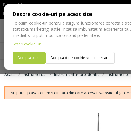
Bun venit!
Despre cookie-uri pe acest site
Dupa efectuarea comenzii va rugam sa asteptati confirmarea stocur
Folosim cookie-uri pentru a asigura functionarea corecta a site
Telefon:
statistici/marketing, astfel incat sa imbunatatim experienta ta.
021-528 03 23
imediat si iti poti modifica oricand preferintele.
Setari cookie-uri
Acasa
Consumabile
Echipamente
Ins
Accepta toate
Accepta doar cookie-urile necesare
Acasa
Instrumentar
Instrumentar ortodontie
Instrumente l
Nu puteti plasa comenzi din tara din care accesati website-ul (United