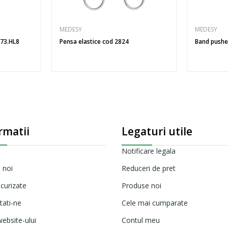
MEDESY
MEDESY
673.HL8
Pensa elastice cod 2824
Band pusher
rmatii
Legaturi utile
Notificare legala
 noi
Reduceri de pret
ecurizate
Produse noi
tati-ne
Cele mai cumparate
ebsite-ului
Contul meu