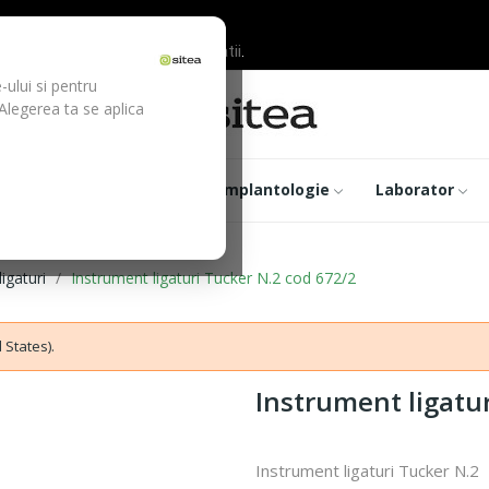
ilor inainte de efectuarea platii.
-ului si pentru
 Alegerea ta se aplica
trumentar
Optica
Implantologie
Laborator
igaturi
Instrument ligaturi Tucker N.2 cod 672/2
 States).
Instrument ligatur
Instrument ligaturi Tucker N.2