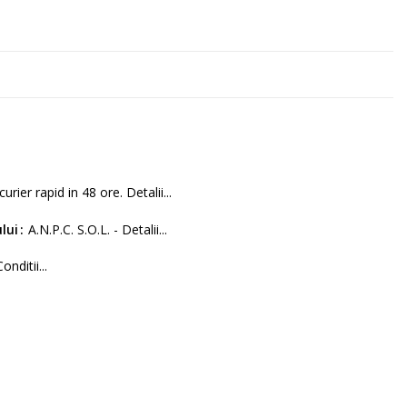
curier rapid in 48 ore. Detalii...
lui
A.N.P.C. S.O.L. - Detalii...
Conditii...