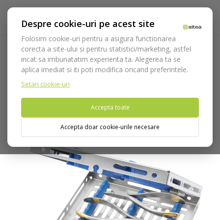
Despre cookie-uri pe acest site
Folosim cookie-uri pentru a asigura functionarea
corecta a site-ului si pentru statistici/marketing, astfel
incat sa imbunatatim experienta ta. Alegerea ta se
Acasa
Instrumentar
Instrumentar ortodontie
Kit
aplica imediat si iti poti modifica oricand preferintele.
ortodontie clasic cod 1680/1
Setari cookie-uri
Nu puteti plasa comenzi din tara din care accesati website-ul
Accepta toate
(United States).
Accepta doar cookie-urile necesare
Pachet