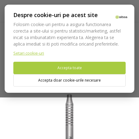
Despre cookie-uri pe acest site
Folosim cookie-uri pentru a asigura functionarea
corecta a site-ului si pentru statistici/marketing, astfel
incat sa imbunatatim experienta ta. Alegerea ta se
Acasa
Instrumentar
Diagnostic, parodontologie si
aplica imediat si iti poti modifica oricand preferintele.
restaurare
Diagnostic
Manere oglinzi
Maner Oglinzi cod
4905/8
Setari cookie-uri
Accepta toate
Nu puteti plasa comenzi din tara din care accesati website-ul
(United States).
Accepta doar cookie-urile necesare