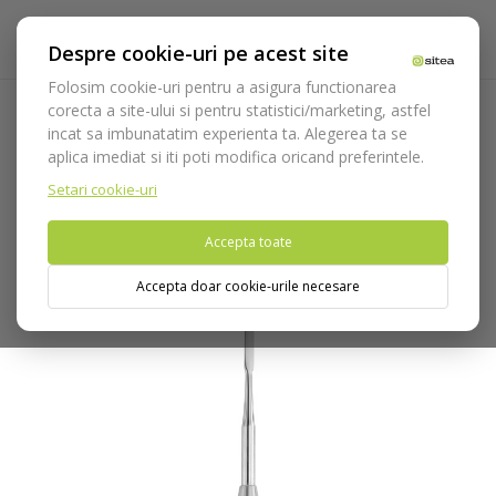
Despre cookie-uri pe acest site
Folosim cookie-uri pentru a asigura functionarea
corecta a site-ului si pentru statistici/marketing, astfel
incat sa imbunatatim experienta ta. Alegerea ta se
Acasa
Instrumentar
Chirurgie si implantologie
Dalta de
aplica imediat si iti poti modifica oricand preferintele.
os
Dalta Wakefield 1W cod 941
Setari cookie-uri
Nu puteti plasa comenzi din tara din care accesati website-ul
Accepta toate
(United States).
Accepta doar cookie-urile necesare