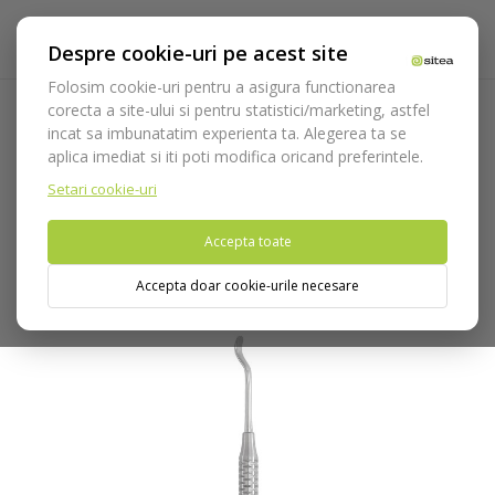
Despre cookie-uri pe acest site
Folosim cookie-uri pentru a asigura functionarea
corecta a site-ului si pentru statistici/marketing, astfel
incat sa imbunatatim experienta ta. Alegerea ta se
Acasa
Instrumentar
Chirurgie si implantologie
Chiurete
aplica imediat si iti poti modifica oricand preferintele.
sinus lift
Chiurete sinus lift Medesy
Instrument sinus/lift
cod 1304/901
Setari cookie-uri
Accepta toate
Nu puteti plasa comenzi din tara din care accesati website-ul
(United States).
Accepta doar cookie-urile necesare